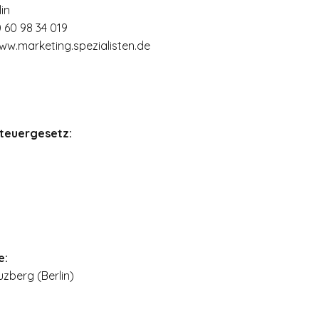
in
0 60 98 34 019
ww.marketing.spezialisten.de
steuergesetz:
e:
uzberg (
Berlin)